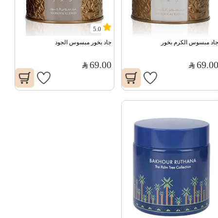
5.0
اد مبسوس الكرم بخور
جاد بخور مبسوس الجود
69.00
69.0