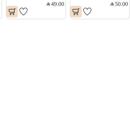
0
49.00
50.00