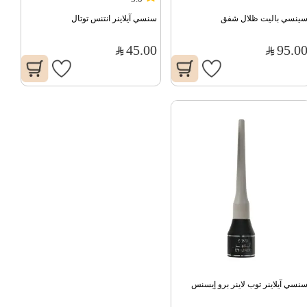
ينسي باليت ظلال شفق
سنسي آيلاينر انتنس توتال
45.00
95.0
نسي آيلاينر توب لاينر برو إيسنس