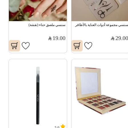
نسي مجموعة أدوات العناية بالأظافر
سنسي ملصق حناء (نقشة)
19.00
29.0
5.0