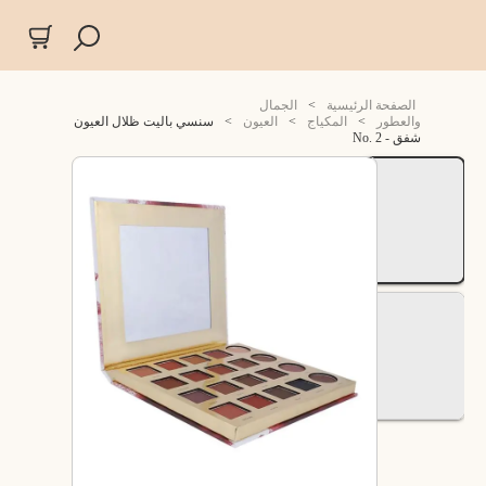
الصفحة الرئيسية
>
الجمال
والعطور
>
المكياج
>
العيون
>
سنسي باليت ظلال العيون
شفق - No. 2