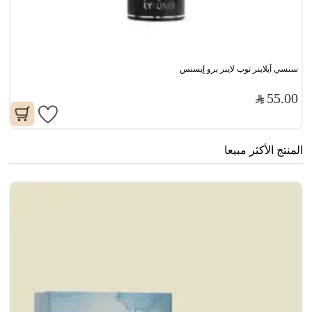
سنسي آيلاينر توب لاينر برو إيسنس
55.00
المنتج الأكثر مبيعا