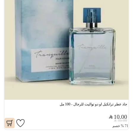
جاد عطر ترانكيل او دو تواليت للرجال - 100 مل
10.00
35.00
71
%
خصم