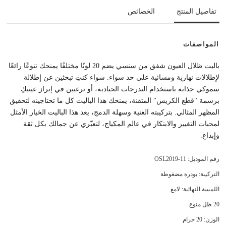
تفاصيل المنتج
الخصائص
المواصفات
باليت ظلال العيون شفق من سنسي يضم 20 لونًا مختلفًا يمنحك تنوعًا رائعًا
لإطلالات نهارية ومسائية على حد سواء. سواء كنتِ تبحثين عن إطلالة
سموكي جذابة باستخدام التدرجات الحيادية، أو ترغبين في إبراز عينيكِ
برسمة "قطع الكريس" المتقنة، يمنحك هذا الباليت كل ما تحتاجينه لتحقيق
المظهر المثالي. بتركيبته الغنية وسهلة الدمج، يعد هذا الباليت الخيار الأمثل
لمحبات التغيير والابتكار في عالم المكياج، لتعبّري عن جمالك بكل ثقة
وإبداع.
رقم الموديل: OSL2019-11
التركيبة: بودرة مضغوطة
اللمسة النهائية: لامع
20 ظل منوع
الوزن: 20 جرام