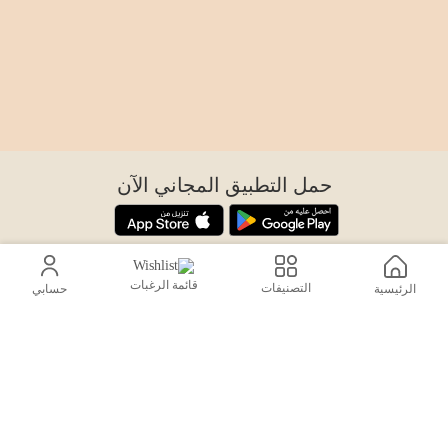
حمل التطبيق المجاني الآن
اتصل بنا
قائمة الرغبات
التصنيفات
الرئيسية
حسابي
help@sensiksa.com
+966 920009538
تابعنا