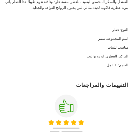
الصندل والسكر المحمص،ليضيف للعطر لمسة حلوة ودافئة تدوم طويلًا. هذا العطر يأتي
بنوتة عطرية فاكهية لذيذة مثالي لمن يحبون الروائح الفواحة والجذابة.
النوع: عطر
اسم المجموعة: سمر
مناسب للبنات
التركيز العطري: او دو تواليت
الحجم: 100 مل
التقييمات والمراجعات