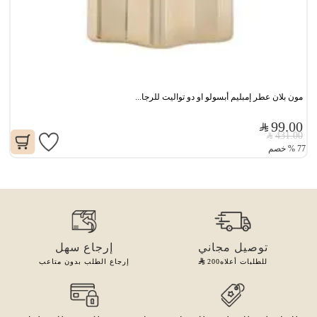
مون بلان عطر إمبليم أبسولو او دو تواليت للرجا...
99.00
431.00
77
%
خصم
توصيل مجاني
إرجاع سهل
للطلبات أعلاه
200
إرجاع الطلب بدون متاعب