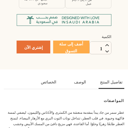
سعودي
عمل
الكمية
أضف إلى سلة
إشتري الآن
1
التسوق
تفاصيل المنتج
الوصف
الخصائص
المواصفات
عطر سمر من جاد يبدأ بمقدمة منعشة من الكمثرى والأناناس والليمون، ليضفي لمسة
فاكهية وحيوية. في قلب العطر، تتداخل نوتات التوت البري مع الأزهار البيضاء، لتمنح
العطر طابعًا زهريًا وحلوًا. أما القاعدة، فهي مزيج دافئ من المسك الأبيض وخشب