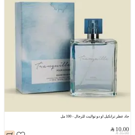
جاد عطر ترانكيل او دو تواليت للرجال - 100 مل
10.00
35.00