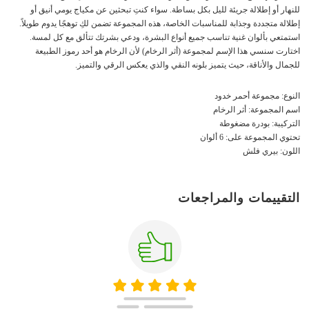
للنهار أو إطلالة جريئة لليل بكل بساطة. سواء كنتِ تبحثين عن مكياج يومي أنيق أو
إطلالة متجددة وجذابة للمناسبات الخاصة، هذه المجموعة تضمن لكِ توهجًا يدوم طويلاً.
استمتعي بألوان غنية تناسب جميع أنواع البشرة، ودعي بشرتك تتألق مع كل لمسة.
اختارت سنسي هذا الإسم لمجموعة (أثر الرخام) لأن الرخام هو أحد رموز الطبيعة
للجمال والأناقة، حيث يتميز بلونه النقي والذي يعكس الرقي والتميز.
النوع: مجموعة أحمر خدود
اسم المجموعة: أثر الرخام
التركيبة: بودرة مضغوطة
تحتوي المجموعة على: 6 ألوان
اللون: بيري فلش
التقييمات والمراجعات