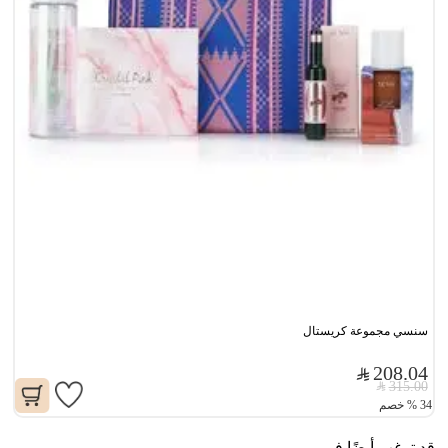
سنسي مجموعة كريستال
208.04
315.00
34
%
خصم
قد ترغب أيضًا في