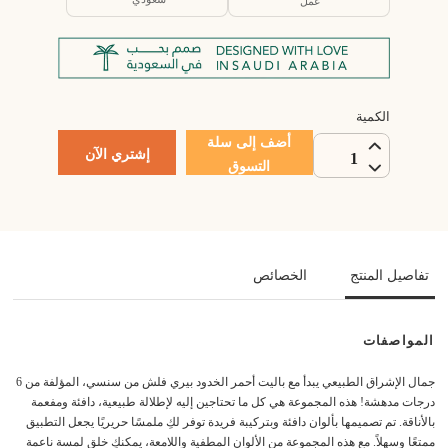
عمل
الكمية
أضف إلى سلة
إشتري الآن
1
التسوق
تفاصيل المنتج
الخصائص
المواصفات
جمال الإشراق الطبيعي يبدأ مع باليت أحمر الخدود بيري فلش من سنسي، المؤلفة من 6
درجات مدهشة! هذه المجموعة هي كل ما تحتاجين إليه لإطلالة طبيعية، دافئة ومفعمة
بالأناقة. تم تصميمها بألوان دافئة وبتركيبة فريدة توفر لكِ ملمسًا حريريًا يجعل التطبيق
ممتعًا وسهلاً. مع هذه المجموعة من الألوان المطفية واللامعة، يمكنكِ خلق لمسة ناعمة