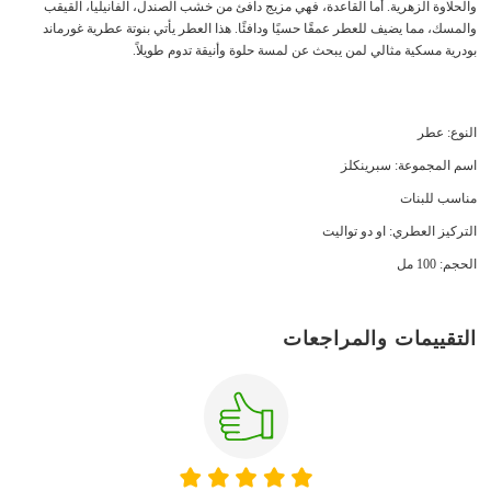
والحلاوة الزهرية. أما القاعدة، فهي مزيج دافئ من خشب الصندل، الفانيليا، القيقب
والمسك، مما يضيف للعطر عمقًا حسيًا ودافئًا. هذا العطر يأتي بنوتة عطرية غورماند
بودرية مسكية مثالي لمن يبحث عن لمسة حلوة وأنيقة تدوم طويلاً.
النوع: عطر
اسم المجموعة: سبرينكلز
مناسب للبنات
التركيز العطري: او دو تواليت
الحجم: 100 مل
التقييمات والمراجعات