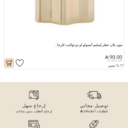
مون بلان عطر إمبليم أبسولو او دو تواليت للرجا...
99.00
431.00
77
%
خصم
توصيل مجاني
إرجاع سهل
للطلبات أعلاه
200
إرجاع الطلب بدون متاعب