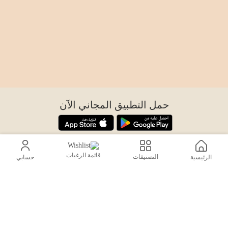
حمل التطبيق المجاني الآن
اتصل بنا
قائمة الرغبات
التصنيفات
الرئيسية
حسابي
help@sensiksa.com
+966 920009538
تابعنا