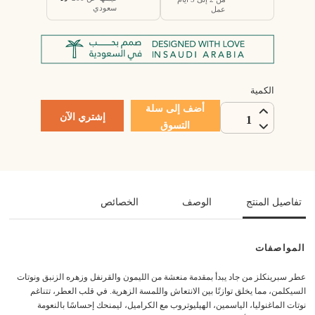
سعودي
عمل
الكمية
أضف إلى سلة
إشتري الآن
1
التسوق
تفاصيل المنتج
الوصف
الخصائص
المواصفات
عطر سبرينكلز من جاد يبدأ بمقدمة منعشة من الليمون والقرنفل وزهره الزنبق ونوتات
السيكلمن، مما يخلق توازنًا بين الانتعاش واللمسة الزهرية. في قلب العطر، تتناغم
نوتات الماغنوليا، الياسمين، الهيليوتروب مع الكراميل، ليمنحك إحساسًا بالنعومة