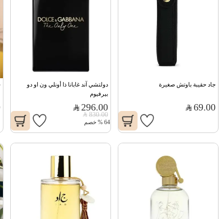
جاد حقيبة باوتش صغيرة
دولتشي آند غابانا ذا أونلي ون او دو 
ج
بيرفيوم
0
296.00
69.00
830.00
64
%
خصم