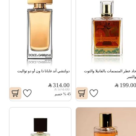
جاد عطر المنمنمات بالفانيلا والتوت 
دولتشي آند غابانا ذا ون أو دو تواليت
التمر
314.00
199.0
574.00
45
%
خصم