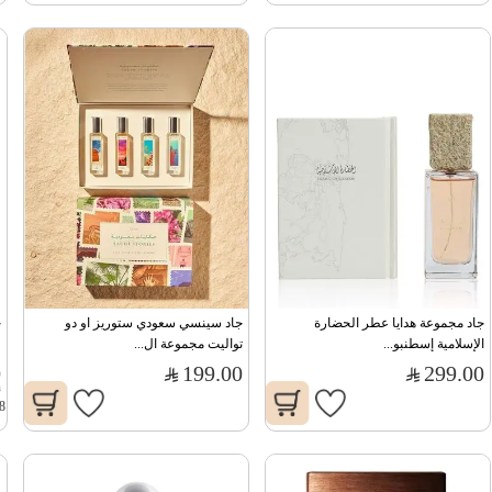
جاد مجموعة هدايا عطر الحضارة 
جاد سينسي سعودي ستوريز او دو 
ج
الإسلامية إسطنبو...
تواليت مجموعة ال...
0
199.00
299.00
0
8