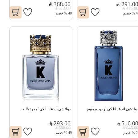
368.00
291.0
613.00
485.0
4
%
خصم
40
%
خصم
ولتشي آند غابانا كي او دو بيرفيوم
دولتشي آند غابانا كي أو دو تواليت
293.00
516.0
580.00
645.0
2
%
خصم
49
%
خصم