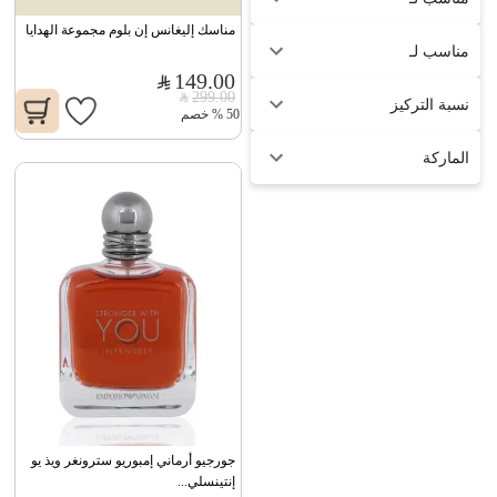
مناسك إليغانس إن بلوم مجموعة الهدايا
مناسب لـ
149.00
299.00
نسبة التركيز
50
%
خصم
الماركة
جورجيو أرماني إمبوريو سترونغر ويذ يو 
إنتينسلي...