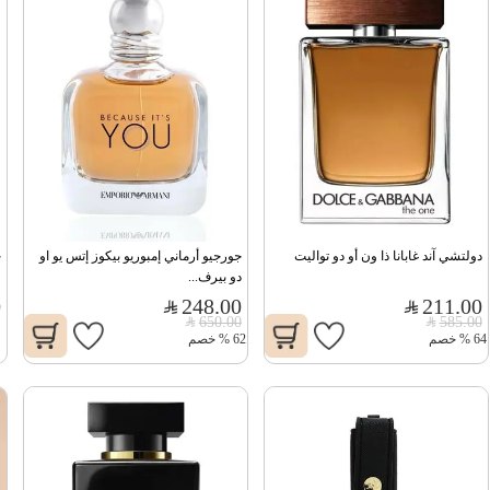
دولتشي آند غابانا ذا ون أو دو تواليت
جورجيو أرماني إمبوريو بيكوز إتس يو او 
دو بيرف...
و
0
248.00
211.00
650.00
585.00
64
%
خصم
62
%
خصم