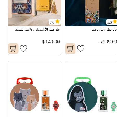
5.0
5.0
اد عطر زنبق وعنبر
جاد عطر الأرابيسك  بخلاصة المسك
149.00
199.0