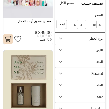
تصنيف حسب
مسح الكل
السعر
سنسي صندوق أجندة الجمال
ابحث
399.00
1,095.00
نوع العطر
64
%
خصم
اللون
الفئة
Material
الفئة
Size
مناسب لـ