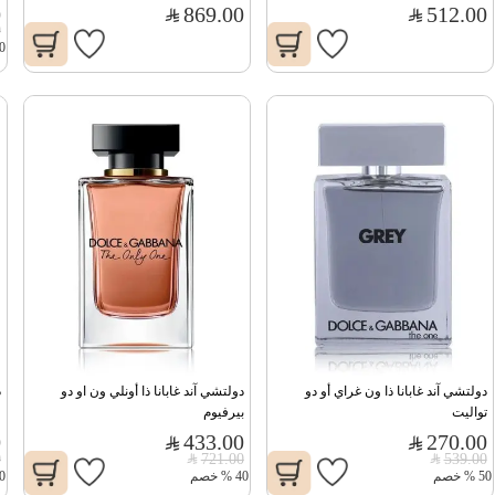
0
869.00
512.00
0
0
دولتشي آند غابانا ذا ون غراي أو دو 
دولتشي آند غابانا ذا أونلي ون او دو 
د
تواليت
بيرفيوم
0
433.00
270.00
0
721.00
539.00
50
%
خصم
40
%
خصم
0