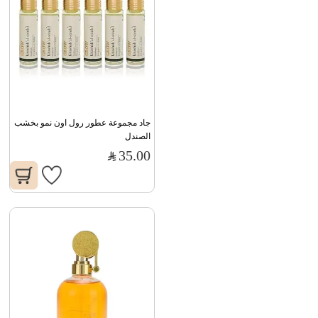
جاد مجموعة عطور رول اون نمو بخشب 
الصندل
35.00