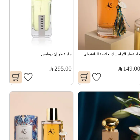
اد عطر الأرابيسك بخلاصة الباتشولي
جاد عطر إن دوبامين
295.00
149.0