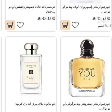
جورجيو أرماني إمبوريو إن لوف ويذ يو او 
دولتشي آند غابانا ديفوشن إنتينس او دو 
دو بير...
بيرفيوم
ب
0
830.00
455.00
552.00
18
%
خصم
جورجيو أرماني سترونغر ويذ يو أونلي أو 
جو مالون بلاك بيري آند باي كولون
دو توال...
ب