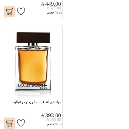
449.00
627.00
28
%
خصم
دولتشي آند غابانا ذا ون أو دو تواليت
393.00
580.00
32
%
خصم