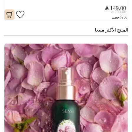
149.00
299.00
50
%
خصم
المنتج الأكثر مبيعا