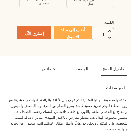
سعودي
عمل
الكمية
أضف إلى سلة
إشتري الآن
1
التسوق
تفاصيل المنتج
الوصف
الخصائص
المواصفات
اكتشفوا مجموعة الهدايا المثالية التي تجمع بين الأناقة والرائحة الفواحة والمشرقة مع
روح العطاء ليوفر تجربة حسية كاملة. يمزج العطر بين البرغموت المنعش والليمون
والتفاح مع اللافندر الناعم واللوز، مع قاعدة دافئة من المسك وخشب الصندل. كما
تتضمن مجموعة الهدايا هذه معطر مفارش باللافندر المهدئ، مثالي لإضافة لمسة
شخصية على المكان، ويخلق جوًا هادئًا وأنيقًا، ومثالي لأولئك الذين يبحثون عن تجربة
متوازنة ومنعشة.