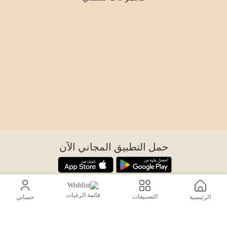
حمل التطبيق المجاني الآن
اتصل بنا
قائمة الرغبات
التصنيفات
الرئيسية
حسابي
help@sensiksa.com
+966 920009538