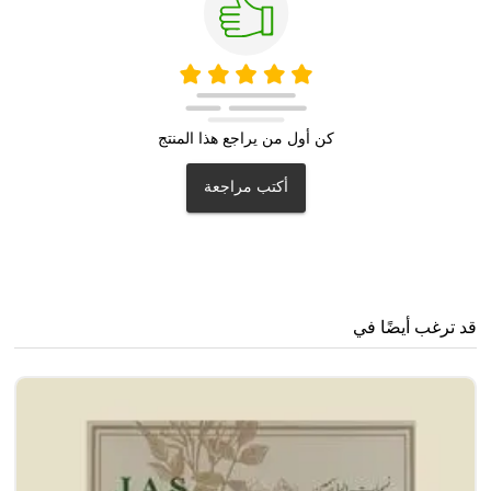
كن أول من يراجع هذا المنتج
أكتب مراجعة
قد ترغب أيضًا في
جا
0