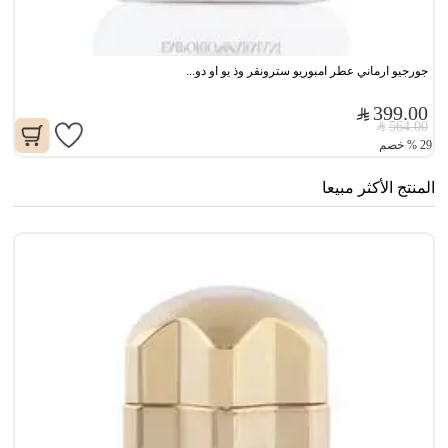
جورجيو ارماني عطر امبوريو سترونقر وذ يو او دو...
399.00
564.00
29
%
خصم
المنتج الأكثر مبيعا