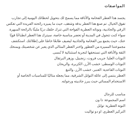
المواصفات
يجسد هذا العطر الفخامة والأناقة مما يسمح لك بتحويل لحظاتك اليومية إلى تجارب
تفوق الخيال. تم صنع هذا العطر بدقة وشغف، حيث ما يميزه رائحته الفريدة التي تعكس
الرقي والجاذبية، ونوتاته العطرية الفواحة التي تترك خلفك دربًا مليئًا بالرائحة المبهرة.
سواء كنت تتجول في المدينة أو تحضر مناسبة خاصة، سيترك هذا العطر انطباعًا قويًا
عنك، حيث يجمع بين الفخامة والجاذبية ليضيف طابعًا خاصًا على إطلالتك. استكشف
مجموعتنا المميزة من العطور واختر العطر المثالي الذي يعبر عن شخصيتك ويمنحك
الثقة والأناقة التي تستحقها لتجربة استثنائية لا تُنسى.
النوتات العليا: جريب فروت، زنجبيل، وزهر البرتقال
النوتات الوسطى: خشب الأرز، الكزبرة، والريحان
النوتات القاعدية: العنبر، خشب الأرز، والتبغ
العطر ينتمي إلى عائلة التوابل الشرقية، مما يجعله مثاليًا للمناسبات الخاصة أو
الاستخدام المسائي حيث يبرز جاذبيته ورجولته.
مناسب للرجال
اسم المجموعة: ذا ون
النوتة العطرية: توابل
التركيز العطري: او دو تواليت