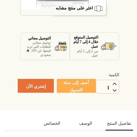
اعثر على منتج مشابه
التوصيل المتوقع
التوصيل مجاني
خلال 4 إلى 7 أيام
توصيل مجاني
عمل
للطلبات التي تزيد
قيمتها عن 200
من 2 إلى 5 أيام
سعودي
عمل
الكمية
أضف إلى سلة
إشتري الآن
1
التسوق
تفاصيل المنتج
الوصف
الخصائص