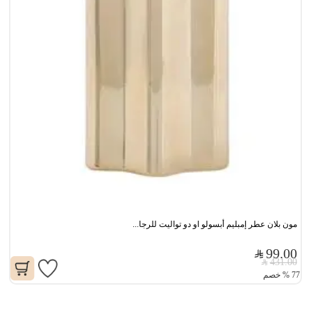
مون بلان عطر إمبليم أبسولو او دو تواليت للرجا...
99.00
431.00
77
%
خصم