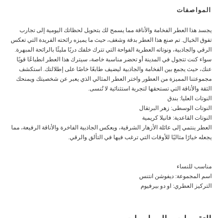
المواصفات
يجسد هذا العطر الفخامة والأناقة مما يسمح لك بتحويل لحظاتك اليومية إلى تجارب
تفوق الخيال. تم صنع هذا العطر بدقة وشغف، حيث ما يميزه رائحته الفريدة التي تعكس
الرقي والجاذبية، ونوتاته العطرية الفواحة التي تترك خلفك دربًا مليئًا بالرائحة المبهرة.
سواء كنت تتجول في المدينة أو تحضر مناسبة خاصة، سيترك هذا العطر انطباعًا قويًا
عنك، حيث يجمع بين الفخامة والجاذبية ليضيف طابعًا خاصًا على إطلالتك. استكشف
مجموعتنا المميزة من العطور واختر العطر المثالي الذي يعبر عن شخصيتك ويمنحك
الثقة والأناقة التي تستحقها لتجربة استثنائية لا تُنسى.
النوتات العليا: بندق
النوتات الوسطى: زهر البرتقال
النوتات القاعدية: فانيلا كريمية
العطر ينتمي إلى عائلة الأزهار الشرقية، ويعكس الجاذبية الفاخرة والأناقة الرفيعة، مما
يجعله خيارًا مثاليًا للأوقات التي ترغب فيها في التألق والرقي.
مناسب للنساء
اسم المجموعة: ديفوشن انتنس
التركيز العطري: او دو بيرفيوم