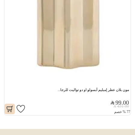
مون بلان عطر إمبليم أبسولو او دو تواليت للرجا...
99.00
431.00
77
%
خصم