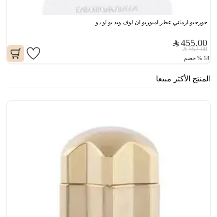
جورجيو ارماني عطر امبوريو ان لوف ويذ يو او دو...
455.00
552.00
18
%
خصم
المنتج الأكثر مبيعا