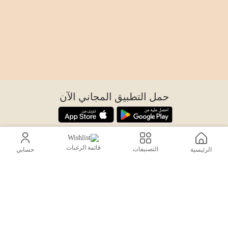
حمل التطبيق المجاني الآن
اتصل بنا
قائمة الرغبات
التصنيفات
الرئيسية
حسابي
help@sensiksa.com
+966 920009538
تابعنا