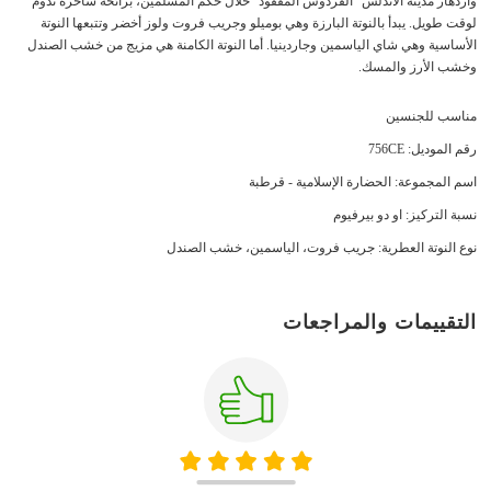
وازدهار مدينة الأندلس "الفردوس المفقود" خلال حكم المسلمين، برائحة ساحرة تدوم
لوقت طويل. يبدأ بالنوتة البارزة وهي بوميلو وجريب فروت ولوز أخضر وتتبعها النوتة
الأساسية وهي شاي الياسمين وجاردينيا. أما النوتة الكامنة هي مزيج من خشب الصندل
وخشب الأرز والمسك.
مناسب للجنسين
رقم الموديل: 756CE
اسم المجموعة: الحضارة الإسلامية - قرطبة
نسبة التركيز: او دو بيرفيوم
نوع النوتة العطرية: جريب فروت، الياسمين، خشب الصندل
التقييمات والمراجعات