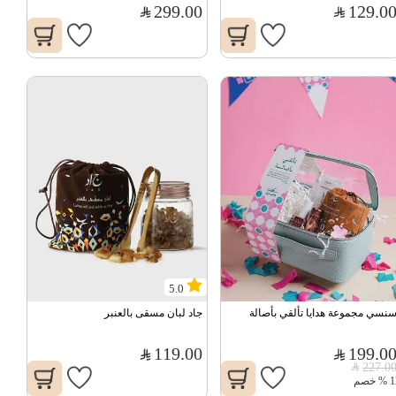
299.00
129.0
5.0
نسي مجموعة هدايا تألقي بأصالة
جاد لبان مسقى بالعنبر
119.00
199.0
227.0
1
%
خصم