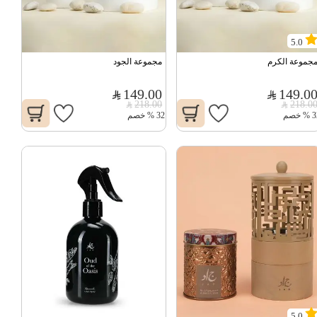
5.0
جموعة الكرم
مجموعة الجود
149.00
149.0
218.00
218.0
3
%
خصم
32
%
خصم
5.0