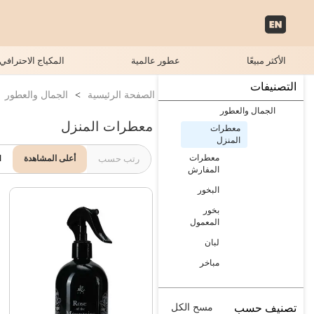
الأكثر مبيعًا
عطور عالمية
المكياج الاحترافي
التصنيفات
الصفحة الرئيسية
>
الجمال والعطور
الجمال والعطور
معطرات المنزل
معطرات
المنزل
معطرات
رتب حسب
أعلى المشاهدة
ا
المفارش
البخور
بخور
المعمول
لبان
مباخر
تصنيف حسب
مسح الكل