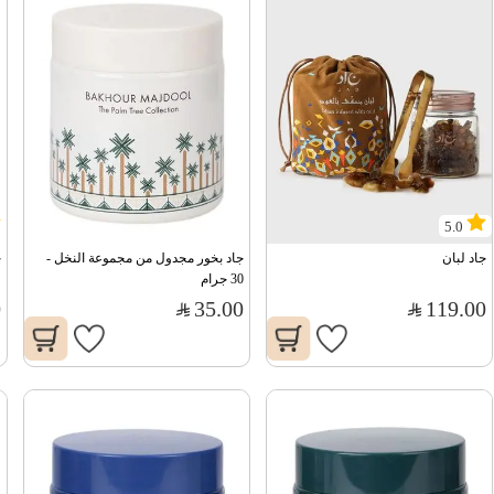
5.0
جاد لبان
جاد بخور مجدول من مجموعة النخل - 
ج
30 جرام
0
35.00
119.00