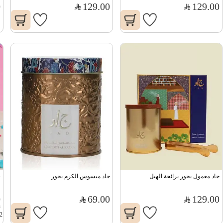
0
129.00
129.00
جاد معمول بخور برائحة الهيل
جاد مبسوس الكرم بخور
س
0
69.00
129.00
0
2