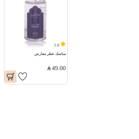
5.0
مناسك عطر مفارش
49.00