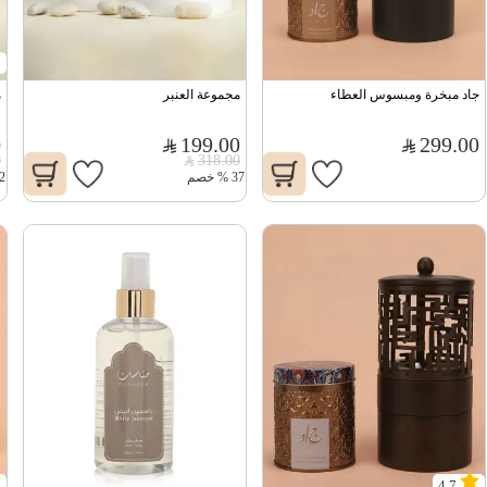
جاد مبخرة ومبسوس العطاء
مجموعة العنبر
م
0
199.00
299.00
0
318.00
37
%
خصم
2
4.7