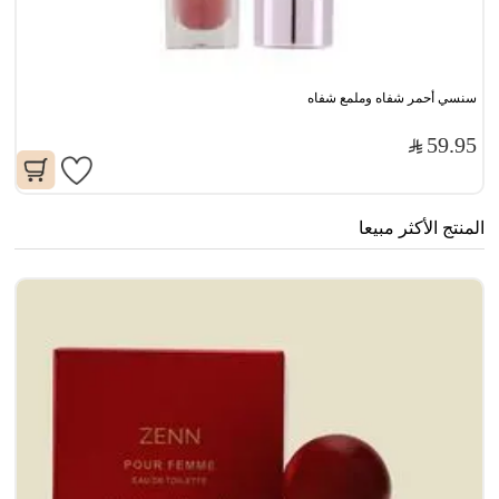
سنسي أحمر شفاه وملمع شفاه
59.95
المنتج الأكثر مبيعا
جا
0
00
71