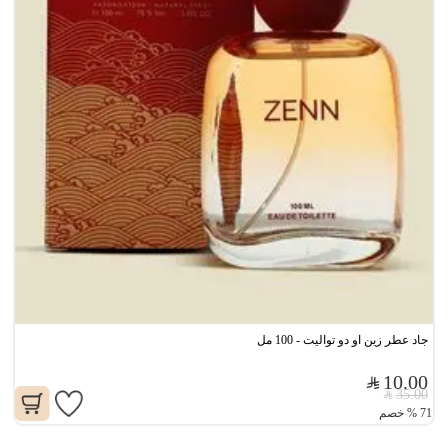
جاد عطر زين او دو تواليت - 100 مل
10.00
35.00
71
%
خصم