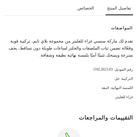
تفاصيل المنتج
الخصائص
المواصفات
تقدم لك ماركة سنسي غراء للقليتر من مجموعة بلاي تايم، تركيبة قوية
وفعّالة تضمن ثبات الملصقات والجلتر لساعات طويلة دون تساقط، يجف
بسرعة ويمنحك تثبيتًا آمنًا بلمسة نهائية نظيفة وشفافة.
رقم الموديل: OSL2023-03
التركيبة: جل
اللمسة النهائية: لامعة
غراء للقليتر
التقييمات والمراجعات