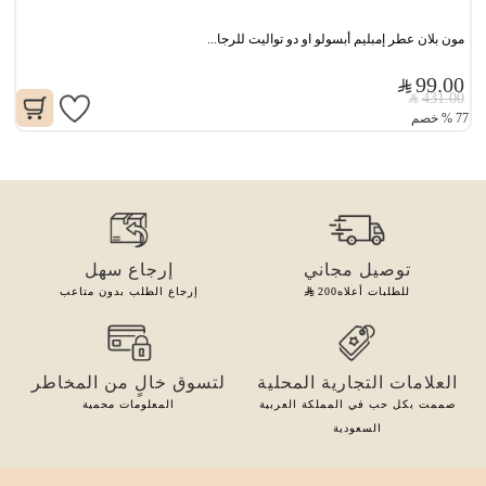
مون بلان عطر إمبليم أبسولو او دو تواليت للرجا...
99.00
431.00
77
%
خصم
توصيل مجاني
إرجاع سهل
للطلبات أعلاه
200
إرجاع الطلب بدون متاعب
العلامات التجارية المحلية
لتسوق خالٍ من المخاطر
صممت بكل حب في المملكة العربية
المعلومات محمية
السعودية