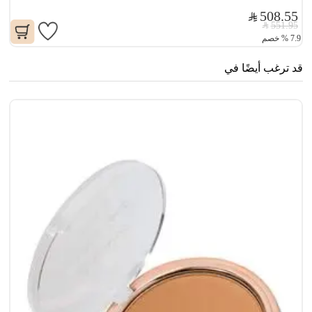
508.55
551.95
7.9
%
خصم
قد ترغب أيضًا في
سن
0