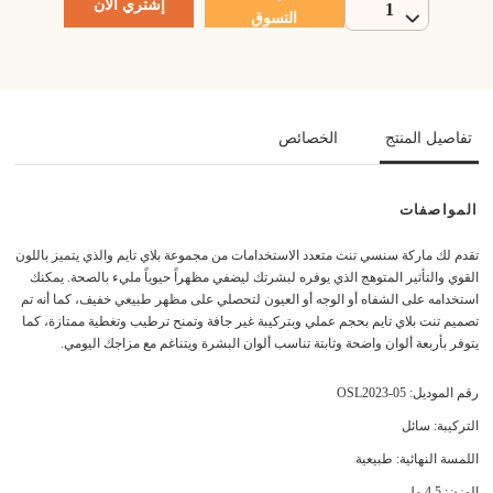
إشتري الآن
1
التسوق
تفاصيل المنتج
الخصائص
المواصفات
تقدم لك ماركة سنسي تنت متعدد الاستخدامات من مجموعة بلاي تايم والذي يتميز باللون
القوي والتأثير المتوهج الذي يوفره لبشرتك ليضفي مظهراً حيوياً مليء بالصحة. يمكنك
استخدامه على الشفاه أو الوجه أو العيون لتحصلي على مظهر طبيعي خفيف، كما أنه تم
تصميم تنت بلاي تايم بحجم عملي وبتركيبة غير جافة وتمنح ترطيب وتغطية ممتازة، كما
يتوفر بأربعة ألوان واضحة وثابتة تناسب ألوان البشرة ويتناغم مع مزاجك اليومي.
رقم الموديل: OSL2023-05
التركيبة: سائل
اللمسة النهائية: طبيعية
الوزن: 4.5 مل