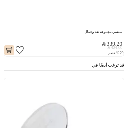
سنسي مجموعة ثقة وجمال
339.20
424.00
20
%
خصم
قد ترغب أيضًا في
سن
0