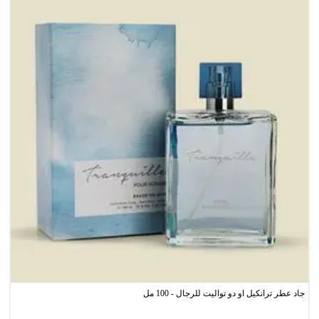
جاد عطر ترانكيل او دو تواليت للرجال - 100 مل