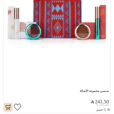
سنسي مجموعة الأصالة
241.50
345.00
30
%
خصم