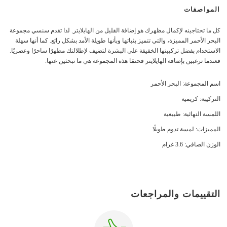
المواصفات
كل ما تحتاجينه لإكمال مظهرك هو إضافة القليل من الهايلايتر. لذا تقدم سنسي مجموعة
البحر الأحمر المميزة، والتي تتميز بثباتها وبأنها طويلة الأمد بشكل رائع. كما أنها سهلة
الاستخدام بفضل تركيبتها الخفيفة على البشرة لتضيف لإطلالتك مظهرًا ساحرًا وعصريًا.
فعندما ترغبين بإضافة الهايلايتر فحتمًا هذه المجموعة هي ما تبحثين عنها.
اسم المجموعة: البحر الأحمر
التركيبة: كريمية
اللمسة النهائية: طبيعية
المميزات: لمسة تدوم طويلًا
الوزن الصافي: 3.6 غرام
التقييمات والمراجعات