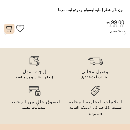
مون بلان عطر إمبليم أبسولو او دو تواليت للرجا...
99.00
431.00
77
%
خصم
توصيل مجاني
إرجاع سهل
للطلبات أعلاه
200
إرجاع الطلب بدون متاعب
العلامات التجارية المحلية
لتسوق خالٍ من المخاطر
صممت بكل حب في المملكة العربية
المعلومات محمية
السعودية