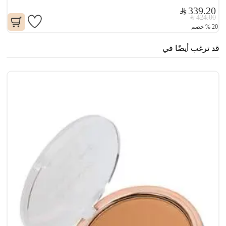
339.20
424.00
20
%
خصم
قد ترغب أيضًا في
سن
0