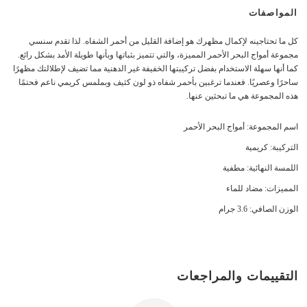
المواصفات
كل ما تحتاجينه لإكمال مظهرك هو إضافة القليل من أحمر الشفاه. لذا تقدم سنسي
مجموعة أمواج البحر الأحمر المميزة، والتي تتميز بثباتها وبأنها طويلة الأمد بشكل رائع.
كما أنها سهلة الاستخدام بفضل تركيبتها الخفيفة غير الدهنية مما تضيف لإطلالتك مظهرًا
ساحرًا وعصريًا. فعندما ترغبين بأحمر شفاه ذو لون كثيف وبملمس كريمي ناعم فحتمًا
هذه المجموعة هي ما تبحثين عنها.
اسم المجموعة: أمواج البحر الأحمر
التركيبة: كريمية
اللمسة النهائية: مطفية
المميزات: مضاد للماء
الوزن الصافي: 3.6 جرام
التقييمات والمراجعات