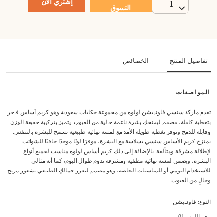
إشتري الآن
1
التسوق
تفاصيل المنتج
الخصائص
المواصفات
تقدم ماركة سنسي فاونديشن لولوه من مجموعة حكايات سعودية وهو كريم أساس فاخر
بتغطية كاملة، مصمم ليمنحكِ بشرة ناعمة خالية من العيوب. يتميز بتركيبة خفيفة الوزن
وقابلة للدمج وتوفر تغطية طويلة الأمد مع لمسة نهائية طبيعية تسمح للبشرة بالتنفس.
يمتزج كريم الأساس سنسي بسلاسة مع البشرة، موفرًا لونًا موحدًا خافيًا للشوائب
لإطلالة مشرقة ومتألقة. بالإضافة إلى ذلك كريم أساس لولوه مناسب لجميع أنواع
البشرة، ويضمن لمسة نهائية مطفية ومشرقة تدوم طوال اليوم، كما أنه مثالي
للاستخدام اليومي أو للمناسبات الخاصة، وهو مصمم ليعزز جمالكِ الطبيعي بشعور مريح
وخالٍ من العيوب.
النوع: فاونديشن
رقم اللون: 01