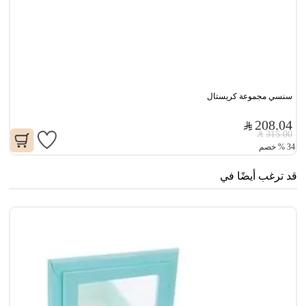
سنسي مجموعة كريستال
208.04
315.00
34
%
خصم
قد ترغب أيضًا في
سن
0