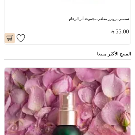
سنسي برونزر مطفي مجموعة أثر الرخام
55.00
المنتج الأكثر مبيعا
مو
0
0
77