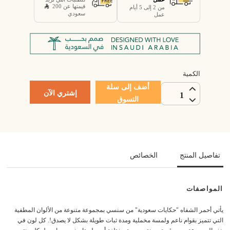
قيمتها عن 200
من 2 إلى 5 أيام
سعودي
عمل
الكمية
أضف إلى سلة
إشتري الآن
1
التسوق
تفاصيل المنتج
الخصائص
المواصفات
يأتي أحمر الشفاه "حكايات سعودية" من سنسي بمجموعة متنوعة من الألوان المطفية
التي تتميز بقوام ناعم ولمسة مخملية ومدة ثبات طويلة بشكل لا يصدق!. كل لون في