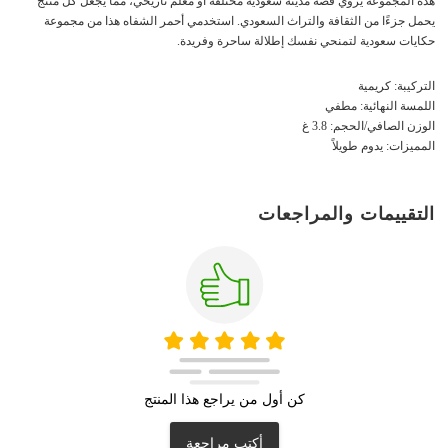
هذه المجموعة يروي قصة مدينة سعودية مختلفة أو معلم تاريخي، مما يجعل كل منتج
يحمل جزءًا من الثقافة والتراث السعودي. استخدمي أحمر الشفاه هذا من مجموعة
حكايات سعودية لتمنحي نفسك إطلالة ساحرة وفريدة.
التركيبة: كريمية
اللمسة النهائية: مطفي
الوزن الصافي/الحجم: 3.8 غ
المميزات: يدوم طويلاً
التقييمات والمراجعات
كن أول من يراجع هذا المنتج
أكتب مراجعة