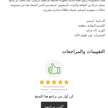
هذه المجموعة يروي قصة مدينة سعودية مختلفة أو معلم تاريخي، مما يجعل كل منتج
يحمل جزءًا من الثقافة والتراث السعودي. استخدمي أحمر الشفاه هذا من مجموعة
حكايات سعودية لتمنحي نفسك إطلالة ساحرة وفريدة.
التركيبة: كريمي
اللمسة النهائية: مطفية
الوزن: 3.8 جرام
المميزات: لون طويل الأمد
التقييمات والمراجعات
كن أول من يراجع هذا المنتج
أكتب مراجعة