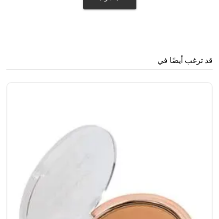
قد ترغب أيضًا في
سن
0