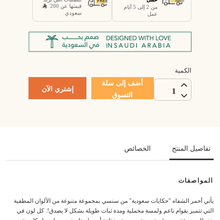
قيمتها عن 200
من 2 إلى 5 أيام
سعودي
عمل
الكمية
أضف إلى سلة
إشتري الآن
1
التسوق
تفاصيل المنتج
الخصائص
المواصفات
يأتي أحمر الشفاه "حكايات سعودية" من سنسي بمجموعة متنوعة من الألوان المطفية
التي تتميز بقوام ناعم ولمسة مخملية ومدة ثبات طويلة بشكل لا يصدق!. كل لون في