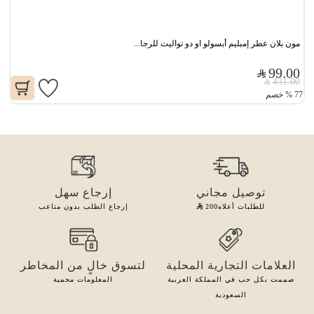
مون بلان عطر إمبليم أبسولو او دو تواليت للرجا...
99.00
431.00
77
%
خصم
توصيل مجاني
إرجاع سهل
للطلبات أعلاه
200
إرجاع الطلب بدون متاعب
العلامات التجارية المحلية
لتسوق خالٍ من المخاطر
صممت بكل حب في المملكة العربية
المعلومات محمية
السعودية