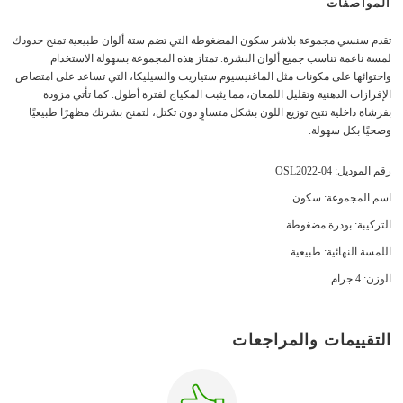
المواصفات
تقدم سنسي مجموعة بلاشر سكون المضغوطة التي تضم ستة ألوان طبيعية تمنح خدودك
لمسة ناعمة تناسب جميع ألوان البشرة. تمتاز هذه المجموعة بسهولة الاستخدام
واحتوائها على مكونات مثل الماغنيسيوم ستياريت والسيليكا، التي تساعد على امتصاص
الإفرازات الدهنية وتقليل اللمعان، مما يثبت المكياج لفترة أطول. كما تأتي مزودة
بفرشاة داخلية تتيح توزيع اللون بشكل متساوٍ دون تكتل، لتمنح بشرتك مظهرًا طبيعيًا
وصحيًا بكل سهولة.
رقم الموديل: OSL2022-04
اسم المجموعة: سكون
التركيبة: بودرة مضغوطة
اللمسة النهائية: طبيعية
الوزن: 4 جرام
التقييمات والمراجعات