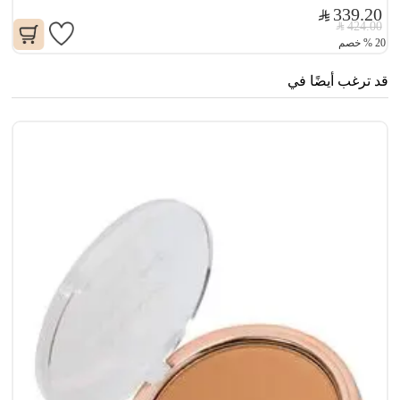
339.20
424.00
20
%
خصم
قد ترغب أيضًا في
سن
0