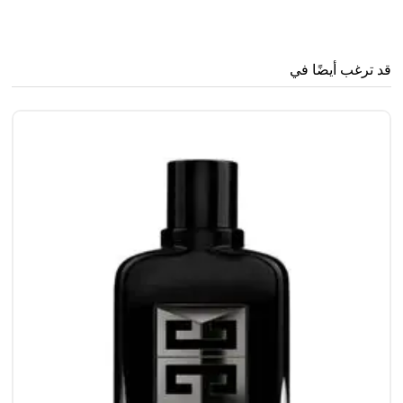
قد ترغب أيضًا في
مو
0
0
58