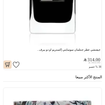
جيفنشي عطر جنتلمان سوسايتي إكستريم او دو بيرف...
314.00
503.00
38
%
خصم
المنتج الأكثر مبيعا
مو
0