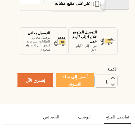
اعثر على منتج مشابه
التوصيل المتوقع
التوصيل مجاني
خلال 4 إلى 7 أيام
توصيل مجاني
عمل
للطلبات التي تزيد
قيمتها عن 200
من 2 إلى 5 أيام
سعودي
عمل
الكمية
أضف إلى سلة
إشتري الآن
1
التسوق
تفاصيل المنتج
الوصف
الخصائص