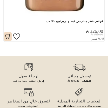
غوتشي عطر جيلتي بور فيم او دو برفيوم - 50 مل
326.00
595.00
45
%
خصم
توصيل مجاني
إرجاع سهل
للطلبات أعلاه
200
إرجاع الطلب بدون متاعب
العلامات التجارية المحلية
لتسوق خالٍ من المخاطر
صممت بكل حب في المملكة العربية
المعلومات محمية