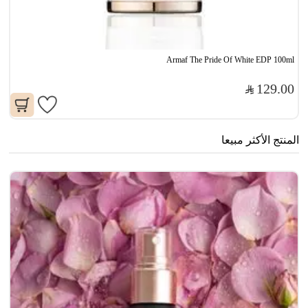
Armaf The Pride Of White EDP 100ml
129.00
المنتج الأكثر مبيعا
مو
0
0
77