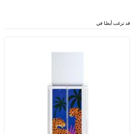
قد ترغب أيضًا في
ml
0