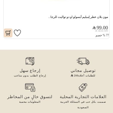
مون بلان عطر إمبليم أبسولو او دو تواليت للرجا...
99.00
431.00
77
%
خصم
توصيل مجاني
إرجاع سهل
للطلبات أعلاه
200
إرجاع الطلب بدون متاعب
العلامات التجارية المحلية
لتسوق خالٍ من المخاطر
صممت بكل حب في المملكة العربية
المعلومات محمية
السعودية