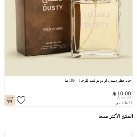
جاد عطر دستي او دو تواليت للرجال - 100 مل
10.00
35.00
71
%
خصم
المنتج الأكثر مبيعا