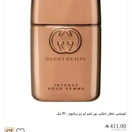
غوتشي عطر جيلتي بور فيم او دو برفيوم - 90 مل
411.00
840.00