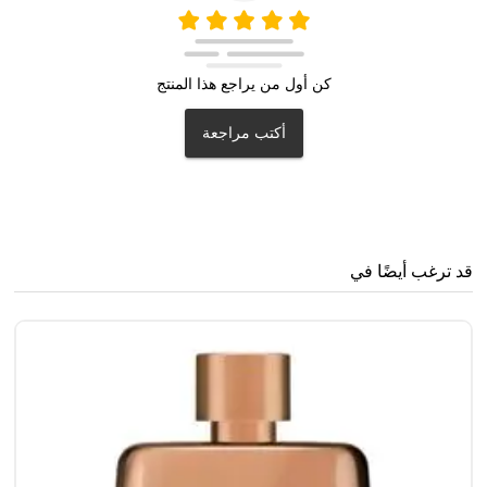
كن أول من يراجع هذا المنتج
أكتب مراجعة
قد ترغب أيضًا في
غو
0
0
63