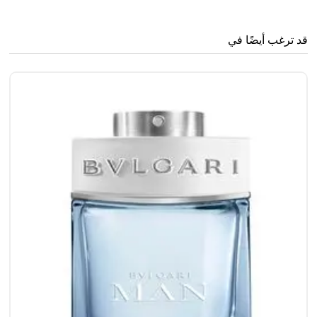
قد ترغب أيضًا في
..
0