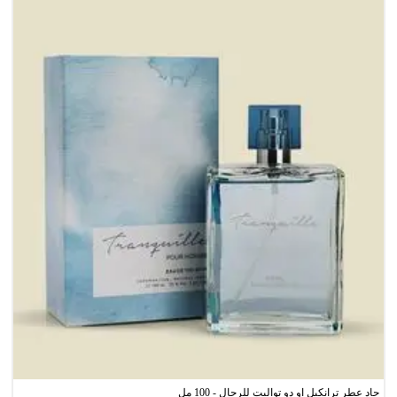
جاد عطر ترانكيل او دو تواليت للرجال - 100 مل