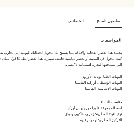
تفاصيل المنتج
الخصائص
المواصفات
يجسد هذا العطر الفخامة والأناقة مما يسمح لك بتحويل لحظاتك اليومية إلى تجارب تفوق 
كنت تتجول في المدينة أو تحضر مناسبة خاصة، سيترك هذا العطر انطباعًا قويًا عنك، 
التي تستحقها لتجربة استثنائية لا تُنسى.
النوتات العليا: نوتات الأوزون
النوتات الوسطى: أوركيد الفانيليا
النوتات الأساسية: الفانيليا
مناسب للنساء
اسم المجموعة:فلورا جورجيوس أوركيد
نوع النوتة العطرية: زهري، فاكهي وذواق
التركيز العطري: او دو برفيوم