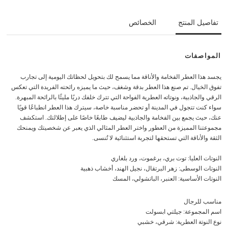
تفاصيل المنتج
الخصائص
المواصفات
يجسد هذا العطر الفخامة والأناقة مما يسمح لك بتحويل لحظاتك اليومية إلى تجارب
تفوق الخيال. تم صنع هذا العطر بدقة وشغف، حيث ما يميزه رائحته الفريدة التي تعكس
الرقي والجاذبية، ونوتاته العطرية الفواحة التي تترك خلفك دربًا مليئًا بالرائحة المبهرة.
سواء كنت تتجول في المدينة أو تحضر مناسبة خاصة، سيترك هذا العطر انطباعًا قويًا
عنك، حيث يجمع بين الفخامة والجاذبية ليضيف طابعًا خاصًا على إطلالتك. استكشف
مجموعتنا المميزة من العطور واختر العطر المثالي الذي يعبر عن شخصيتك ويمنحك
الثقة والأناقة التي تستحقها لتجربة استثنائية لا تُنسى.
النوتات العليا: توت بري، برغموت، ورد بلغاري
النوتات الوسطى: زهر البرتقال، نجيل الهند، أخشاب ذهبية
النوتات الأساسية: العنبر، الباتشولي، المسك
مناسب للرجال
اسم المجموعة: جيلتي ابسولت
نوع النوتة العطرية: شرقي، خشبي