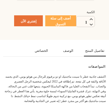
الكمية
أضف إلى سلة
إشتري الآن
1
التسوق
تفاصيل المنتج
الوصف
الخصائص
المواصفات
اكتشف جاذبية عطر ذا سينت ماجنتيك او دو برفيوم للرجال من هوغو بوس، الذي يجسد
الأناقة والثقة في كل نفحة. تم إطلاقه في 2022 ليعكس شخصية الرجل العصري
والجذاب. تبدأ النفحات العليا من فاكهة المانينكا الحيوية، يتبعها قلب غني من النخالة،
وفي النهاية، تترك قشرة الفانيليا السوداء لمسة حلوة مغرية. يأتي هذا العطر في زجاجة
أنيقة تعكس تطور هوغو بوس، مع تركيبة تدوم طويلًا لتناسب نمط حياتك النشط. ذا
سينت ماجنتيك هو أكثر من مجرد عطر؛ إنه تعبير عن الجاذبية والفخامة.