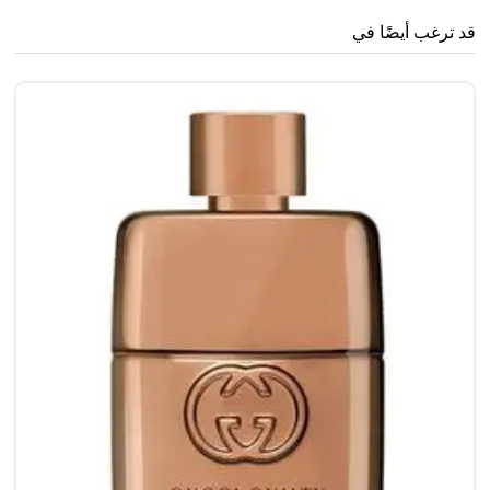
قد ترغب أيضًا في
غو
0
0
65