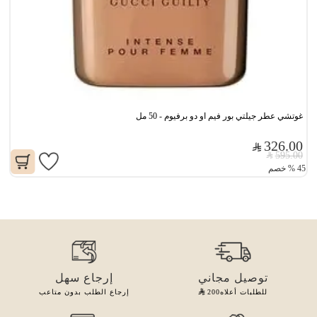
غوتشي عطر جيلتي بور فيم او دو برفيوم - 50 مل
326.00
595.00
45
%
خصم
توصيل مجاني
إرجاع سهل
للطلبات أعلاه
200
إرجاع الطلب بدون متاعب