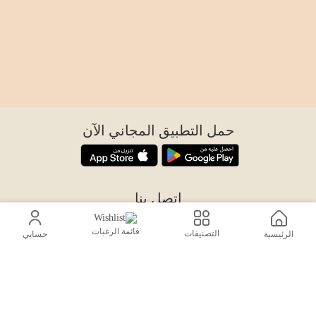
حمل التطبيق المجاني الآن
اتصل بنا
help@sensiksa.com
قائمة الرغبات
+966 920009538
التصنيفات
الرئيسية
حسابي
تابعنا