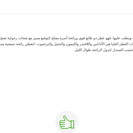
اب ويتغلب عليها. فهو عطر ذو طابع قوي ورائحة آسرة يصلح كتوقيع مميز مع نفحات رجولية تضج
لعطر العليا هي الأناناس واللافندر والليمون والنجيل والبرغموت، لتعطي رائحة حمضية مميزة. 
 وخشب الصندل لتدول الرائحة طوال الليل.