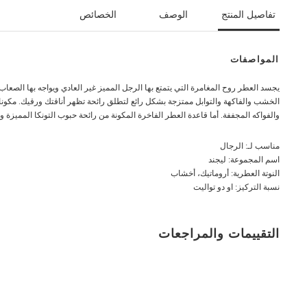
تفاصيل المنتج
الوصف
الخصائص
المواصفات
يجسد العطر روح المغامرة التي يتمتع بها الرجل المميز غير العادي ويواجه بها الصع
الخشب والفاكهة والتوابل ممتزجة بشكل رائع لتطلق رائحة تظهر أناقتك ورقيك. مكونات ا
والفواكه المجففة. أما قاعدة العطر الفاخرة المكونة من رائحة حبوب التونكا المميزة
مناسب لـ: الرجال
اسم المجموعة: ليجند
النوتة العطرية: أروماتيك، أخشاب
نسبة التركيز: او دو تواليت
التقييمات والمراجعات