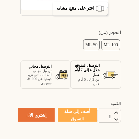
اعثر على منتج مشابه
الحجم (مل)
50 ML
100 ML
التوصيل المتوقع
التوصيل مجاني
خلال 4 إلى 7 أيام
توصيل مجاني
عمل
للطلبات التي تزيد
قيمتها عن 200
من 2 إلى 5 أيام
سعودي
عمل
الكمية
أضف إلى سلة
إشتري الآن
1
التسوق