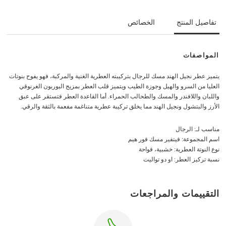
تفاصيل المنتج
الخصائص
المواصفات
يتميز عطر نجيل الهند مسك للرجال بتركيبته العطرية الغنية والمركبة، فهو يفوح بنوتات
العليا من السرو والهيل وجوزة الطيب ويتميز قلب العطر بمزيج البوربون الغرنوقي
واللبان واللافندر والمسك والطحالب الحمراء. أما القاعدة العطر فتستقر على عبق
الأرز والبتشول ونجيل الهند مما يخلق تركيبة عطرية متناغمة مفعمة بالثقة والرقي.
مناسب لـ: الرجال
اسم المجموعة: فيتفير مسك فور هيم
نوع النوتة العطرية: خشبية، فواحة
نسبة تركيز العطر: او دو تواليت
التقييمات والمراجعات