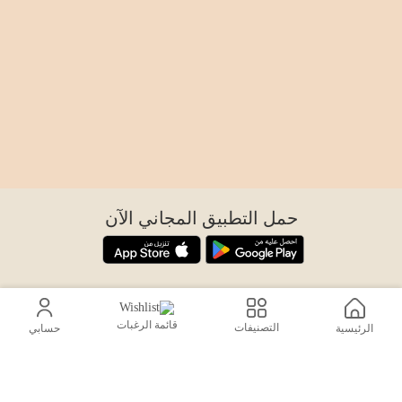
حمل التطبيق المجاني الآن
اتصل بنا
قائمة الرغبات
help@sensiksa.com
التصنيفات
الرئيسية
حسابي
+966 920009538
تابعنا