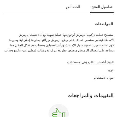
تفاصيل المنتج
الخصائص
المواصفات
ستصبح عملية تركيب الرموش أو توزيعها عملية سهلة مع أداة تثبيت الرموش
الاصطناعية من سنسي. تساعد على وضع الرموش وإزالتها بطريقة إحترافية وسريعة
دون عناء. تتميز بتصميم سهل الإمساك ورأس انسيابي يتنساب مع شكل الجفن مما
يساعد على امساك الرموش ووضعها بطريقة مرفوعة ومثالية لمظهر عين واسع وجذاب.
النوع: أداة تثبيت الرموش الاصطناعية
قوي
سهل الاستخدام
التقييمات والمراجعات