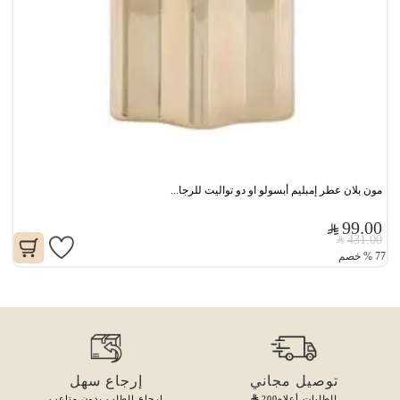
مون بلان عطر إمبليم أبسولو او دو تواليت للرجا...
99.00
431.00
77
%
خصم
توصيل مجاني
إرجاع سهل
للطلبات أعلاه
200
إرجاع الطلب بدون متاعب