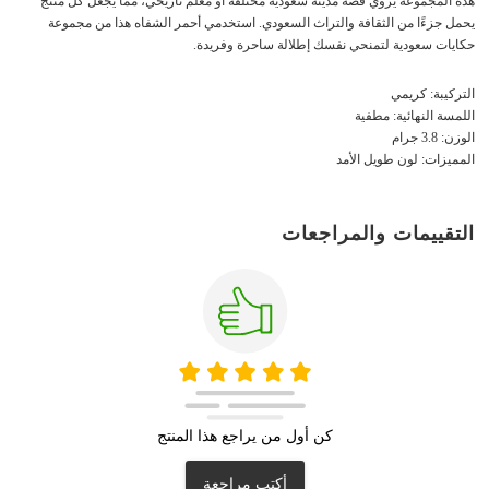
هذه المجموعة يروي قصة مدينة سعودية مختلفة أو معلم تاريخي، مما يجعل كل منتج
يحمل جزءًا من الثقافة والتراث السعودي. استخدمي أحمر الشفاه هذا من مجموعة
حكايات سعودية لتمنحي نفسك إطلالة ساحرة وفريدة.
التركيبة: كريمي
اللمسة النهائية: مطفية
الوزن: 3.8 جرام
المميزات: لون طويل الأمد
التقييمات والمراجعات
كن أول من يراجع هذا المنتج
أكتب مراجعة