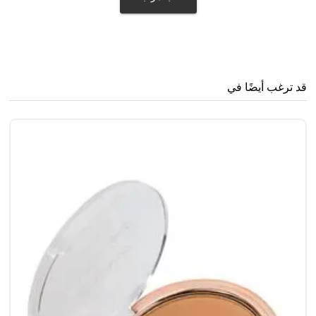
قد ترغب أيضًا في
سن
0