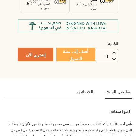
قيمتها عن 200
من 2 إلى 5 أيام
سعودي
عمل
الكمية
أضف إلى سلة
إشتري الآن
1
التسوق
تفاصيل المنتج
الخصائص
المواصفات
يأتي أحمر الشفاه "حكايات سعودية" من سنسي بمجموعة متنوعة من الألوان المطفية
التي تتميز بقوام ناعم ولمسة مخملية ومدة ثبات طويلة بشكل لا يصدق!. كل لون في