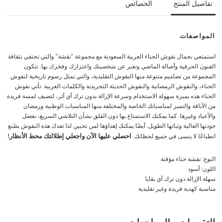
تفاصيل المنتج
الخصائص
المواصفات
استمتعي بجمال نقوش الحناء العربية السعودية مع مجموعة "نقشة" والتي تحتفي بثقافة
الفنون الحرفية وأصالة الماضي وتعبر عن شخصيتك واعتزازك وفخرك بها. تتكون
المجموعة من تصاميم متنوعة منها النقوش التقليدية، والتي تمثل رسوم تاريخية لنقوش
الحناء، والنقوش الرمضانية والنقوش الحديثة التجريدية والكلمات العربية. تأتي نقوش
الحناء هذه بميزة سهولة الاستخدام وسرعة الإزالة بدون ترك أي أثر، لتضيف لمسة فريدة
من الأناقة والتميز لمناسباتك الخاصة والمختلفة منها المناسبات الوطنية ورمضان
والأعياد وغيرها. كما يمكنك الاستمتاع بها دون القلق بشأن التلاشي السريع، بفضل
جودتها العالية وثباتها الطويل. أيضًا يمكنك إهداؤها لمن تحبين لذا تعدك هذه النقوش بصُنع
احصلي عليها الآن واجعلي إطلالتك محط الأنظار!
انطباعًا لا ينسى في جميع لحظاتك.
النوع: نقشة حناء مؤقتة
اللون: أسود
سهلة الإزالة دون ترك أي بقايا
مناسبة كهدية فريدة وغير تقليدية