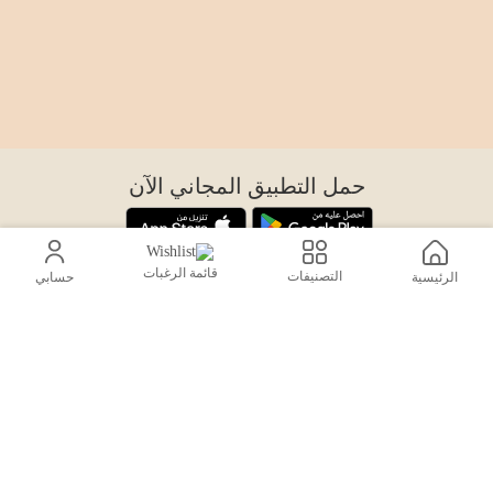
حمل التطبيق المجاني الآن
قائمة الرغبات
التصنيفات
الرئيسية
حسابي
اتصل بنا
help@sensiksa.com
+966 920009538
تابعنا