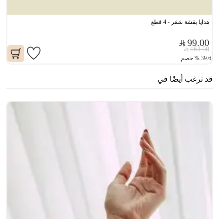
هدايا بقشة سَمَر - 4 قطع
99.00
164.00
39.6
%
خصم
قد ترغب أيضًا في
سن
0