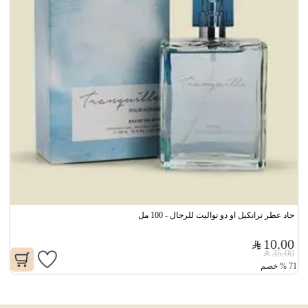
جاد عطر ترانكيل او دو تواليت للرجال - 100 مل
10.00
35.00
71
%
خصم