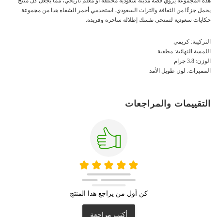
هذه المجموعة يروي قصة مدينة سعودية مختلفة أو معلم تاريخي، مما يجعل كل منتج
يحمل جزءًا من الثقافة والتراث السعودي. استخدمي أحمر الشفاه هذا من مجموعة
حكايات سعودية لتمنحي نفسك إطلالة ساحرة وفريدة.
التركيبة: كريمي
اللمسة النهائية: مطفية
الوزن: 3.8 جرام
المميزات: لون طويل الأمد
التقييمات والمراجعات
كن أول من يراجع هذا المنتج
أكتب مراجعة