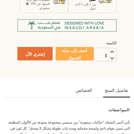
قيمتها عن 200
من 2 إلى 5 أيام
سعودي
عمل
الكمية
أضف إلى سلة
إشتري الآن
1
التسوق
تفاصيل المنتج
الخصائص
المواصفات
يأتي أحمر الشفاه "حكايات سعودية" من سنسي بمجموعة متنوعة من الألوان المطفية
التي تتميز بقوام ناعم ولمسة مخملية ومدة ثبات طويلة بشكل لا يصدق!. كل لون في