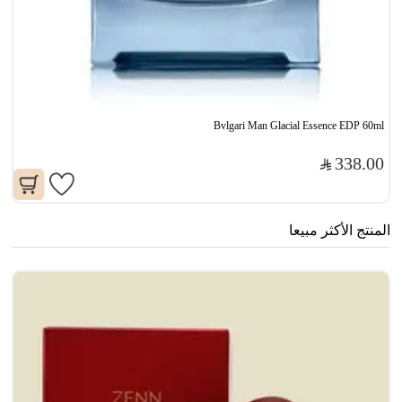
Bvlgari Man Glacial Essence EDP 60ml
338.00
المنتج الأكثر مبيعا
جا
0
00
71