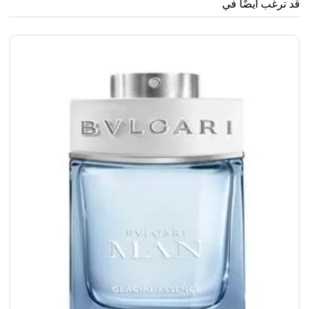
قد ترغب أيضًا في
..
0