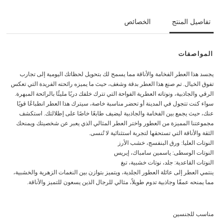
تفاصيل المنتج
الخصائص
المواصفات
يجسد هذا العطر الفخامة والأناقة مما يسمح لك بتحويل لحظاتك اليومية إلى تجارب
تفوق الخيال. تم صنع هذا العطر بدقة وشغف، حيث ما يميزه رائحته الفريدة التي تعكس
الرقي والجاذبية، ونوتاته العطرية الفواحة التي تترك خلفك دربًا مليئًا بالرائحة المبهرة.
سواء كنت تتجول في المدينة أو تحضر مناسبة خاصة، سيترك هذا العطر انطباعًا قويًا
عنك، حيث يجمع بين الفخامة والجاذبية ليضيف طابعًا خاصًا على إطلالتك. استكشف
مجموعتنا المميزة من العطور واختر العطر المثالي الذي يعبر عن شخصيتك ويمنحك
الثقة والأناقة التي تستحقها لتجربة استثنائية لا تُنسى.
النوتات العليا: ورق البنفسج، خشب الأرز
النوتات الوسطى: ياسمين سامباك، إيريس
النوتات القاعدية: جلد، نوتات خشبية، تبغ
ينتمي العطر إلى عائلة العطور الجلدية، ويتميز بتوازن بين النغمات الزهرية والخشبية،
مما يمنحه عمقًا وجاذبية تدوم طويلاً، مثالي للرجال الذين يسعون للتميز والأناقة.
مناسب للجنسين