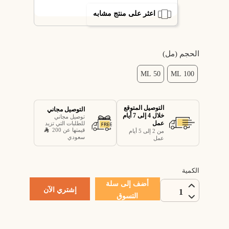
اعثر على منتج مشابه
الحجم (مل)
50 ML
100 ML
التوصيل المتوقع
التوصيل مجاني
خلال 4 إلى 7 أيام
توصيل مجاني
عمل
للطلبات التي تزيد
قيمتها عن 200
من 2 إلى 5 أيام
سعودي
عمل
الكمية
أضف إلى سلة
إشتري الآن
1
التسوق