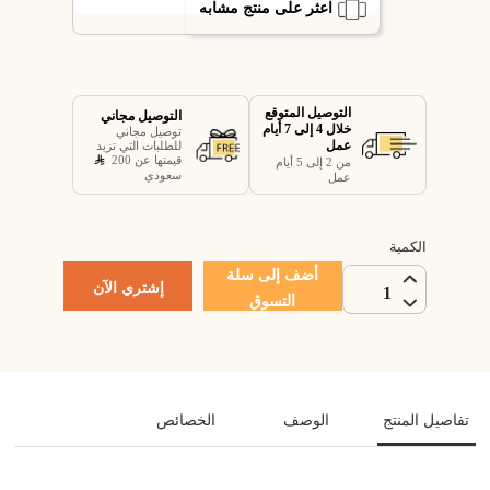
اعثر على منتج مشابه
التوصيل المتوقع
التوصيل مجاني
خلال 4 إلى 7 أيام
توصيل مجاني
عمل
للطلبات التي تزيد
قيمتها عن 200
من 2 إلى 5 أيام
سعودي
عمل
الكمية
أضف إلى سلة
إشتري الآن
1
التسوق
تفاصيل المنتج
الوصف
الخصائص