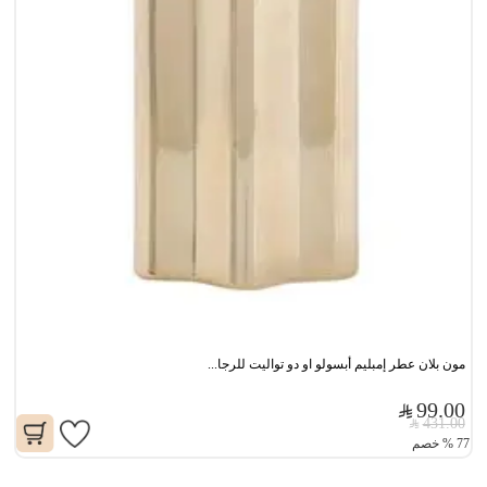
مون بلان عطر إمبليم أبسولو او دو تواليت للرجا...
99.00
431.00
77
%
خصم