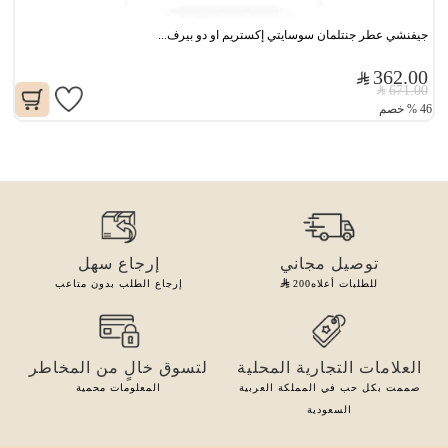
جيفنشي عطر جنتلمان سوسايتي إكستريم او دو بيرف...
362.00
671.00
46
%
خصم
توصيل مجاني
إرجاع سهل
للطلبات أعلاه
200
إرجاع الطلب بدون متاعب
العلامات التجارية المحلية
لتسوق خالٍ من المخاطر
صممت بكل حب في المملكة العربية
المعلومات محمية
السعودية