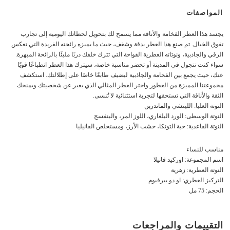
المواصفات
يجسد هذا العطر الفخامة والأناقة مما يسمح لك بتحويل لحظاتك اليومية إلى تجارب
تفوق الخيال. تم صنع هذا العطر بدقة وشغف، حيث ما يميزه رائحته الفريدة التي تعكس
الرقي والجاذبية، ونوتاته العطرية الفواحة التي تترك خلفك دربًا مليئًا بالرائحة المبهرة.
سواء كنت تتجول في المدينة أو تحضر مناسبة خاصة، سيترك هذا العطر انطباعًا قويًا
عنك، حيث يجمع بين الفخامة والجاذبية ليضيف طابعًا خاصًا على إطلالتك. استكشف
مجموعتنا المميزة من العطور واختر العطر المثالي الذي يعبر عن شخصيتك ويمنحك
الثقة والأناقة التي تستحقها لتجربة استثنائية لا تُنسى.
النوتة العليا: الليتشي والماندرين
النوتة الوسطى: الورد البلغاري، اللوز المر، والبنفسج
النوتة القاعدية: حبة التونكا، خشب الأرز، ومستخلص الفانيليا
مناسب للنساء
اسم المجموعة: اوركيد فانيلا
النوتة العطرية: زهرية
التركيز العطري: او دو بيرفيوم
الحجم: 75 مل
التقييمات والمراجعات