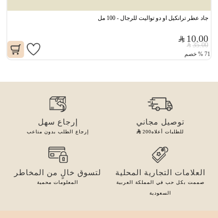
جاد عطر ترانكيل او دو تواليت للرجال - 100 مل
10.00
35.00
71
%
خصم
توصيل مجاني
إرجاع سهل
للطلبات أعلاه
200
إرجاع الطلب بدون متاعب
العلامات التجارية المحلية
لتسوق خالٍ من المخاطر
صممت بكل حب في المملكة العربية
المعلومات محمية
السعودية