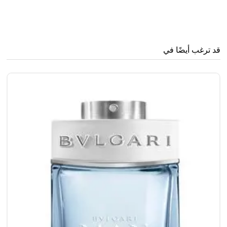
قد ترغب أيضًا في
..
0