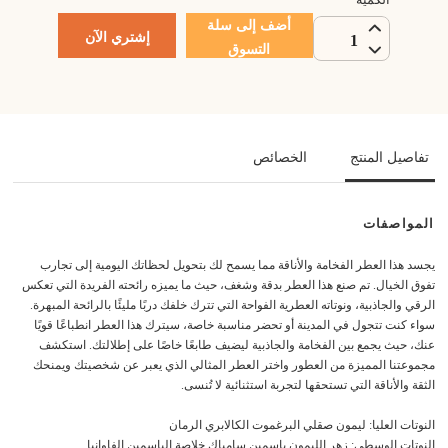
أضف إلى سلة
إشتري الآن
1
التسوق
تفاصيل المنتج
الخصائص
المواصفات
يجسد هذا العطر الفخامة والأناقة مما يسمح لك بتحويل لحظاتك اليومية إلى تجارب
تفوق الخيال. تم صنع هذا العطر بدقة وشغف، حيث ما يميزه رائحته الفريدة التي تعكس
الرقي والجاذبية، ونوتاته العطرية الفواحة التي تترك خلفك دربًا مليئًا بالرائحة المبهرة.
سواء كنت تتجول في المدينة أو تحضر مناسبة خاصة، سيترك هذا العطر انطباعًا قويًا
عنك، حيث يجمع بين الفخامة والجاذبية ليضيف طابعًا خاصًا على إطلالتك. استكشف
مجموعتنا المميزة من العطور واختر العطر المثالي الذي يعبر عن شخصيتك ويمنحك
الثقة والأناقة التي تستحقها لتجربة استثنائية لا تُنسى.
النوتات العليا: ليمون صقلي البرغموت الكالابري الرمان
النوتات الوسطى: زهر الليمون ياسمين سامباك خلاصة الياسمين الفاوانيا