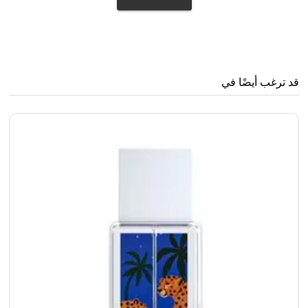
قد ترغب أيضًا في
ml
0