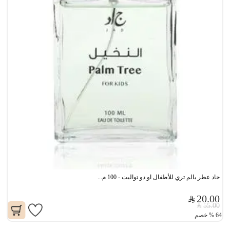
جاد عطر بالم تري للأطفال او دو تواليت - 100 م...
20.00
55.00
64
%
خصم