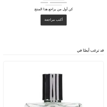
كن أول من يراجع هذا المنتج
أكتب مراجعة
قد ترغب أيضًا في
جا
0
00
71