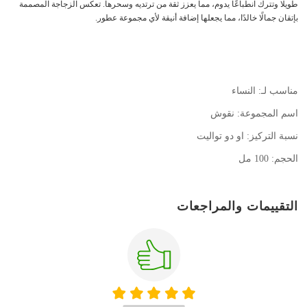
طويلًا وتترك انطباعًا يدوم، مما يعزز ثقة من ترتديه وسحرها. تعكس الزجاجة المصممة
بإتقان جمالًا خالدًا، مما يجعلها إضافة أنيقة لأي مجموعة عطور.
مناسب لـ: النساء
اسم المجموعة: نقوش
نسبة التركيز: او دو تواليت
الحجم: 100 مل
التقييمات والمراجعات