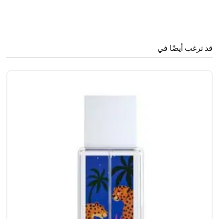
قد ترغب أيضًا في
ml
0