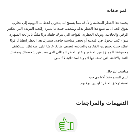
المواصفات
يجسد هذا العطر الفخامة والأناقة مما يسمح لك بتحويل لحظاتك اليومية إلى تجارب
تفوق الخيال. تم صنع هذا العطر بدقة وشغف، حيث ما يميزه رائحته الفريدة التي تعكس
الرقي والجاذبية، ونوتاته العطرية الفواحة التي تترك خلفك دربًا مليئًا بالرائحة المبهرة.
سواء كنت تتجول في المدينة أو تحضر مناسبة خاصة، سيترك هذا العطر انطباعًا قويًا
عنك، حيث يجمع بين الفخامة والجاذبية ليضيف طابعًا خاصًا على إطلالتك. استكشف
مجموعتنا المميزة من العطور واختر العطر المثالي الذي يعبر عن شخصيتك ويمنحك
الثقة والأناقة التي تستحقها لتجربة استثنائية لا تُنسى.
مناسب للرجال
اسم المجموعة: أكوا دي جيو
نسبة تركيز العطر : او دي بيرفيوم
التقييمات والمراجعات