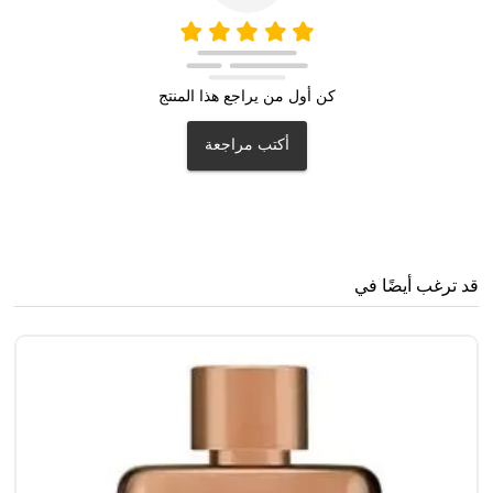
كن أول من يراجع هذا المنتج
أكتب مراجعة
قد ترغب أيضًا في
غو
0
0
65