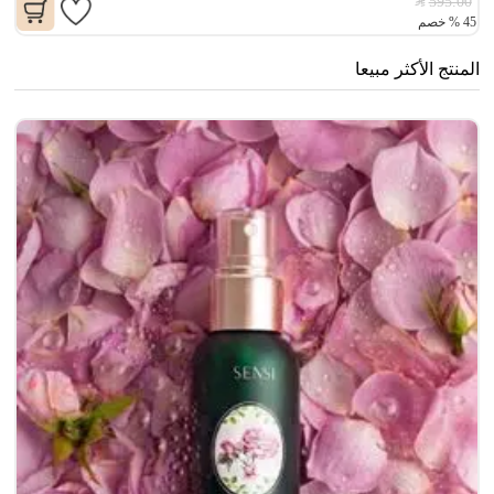
595.00
45
%
خصم
المنتج الأكثر مبيعا