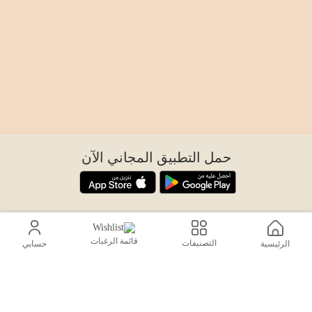
حمل التطبيق المجاني الآن
اتصل بنا
قائمة الرغبات
help@sensiksa.com
التصنيفات
الرئيسية
حسابي
+966 920009538
تابعنا