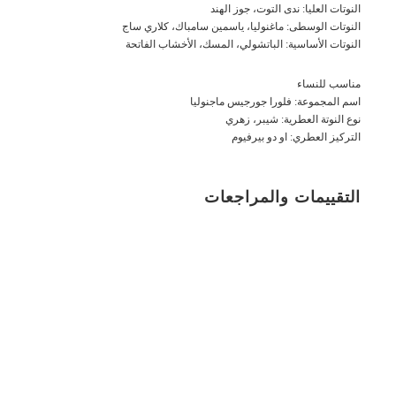
النوتات العليا: ندى التوت، جوز الهند
النوتات الوسطى: ماغنوليا، ياسمين سامباك، كلاري ساج
النوتات الأساسية: الباتشولي، المسك، الأخشاب الفاتحة
مناسب للنساء
اسم المجموعة: فلورا جورجيس ماجنوليا
نوع النوتة العطرية: شيبر، زهري
التركيز العطري: او دو بيرفيوم
التقييمات والمراجعات