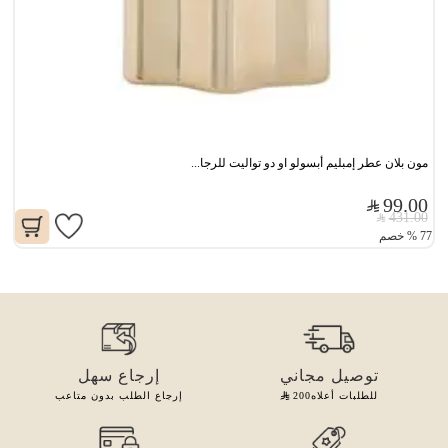
مون بلان عطر إمبليم أبسولو او دو تواليت للرجا...
99.00
431.00
77
%
خصم
توصيل مجاني
إرجاع سهل
للطلبات أعلاه
200
إرجاع الطلب بدون متاعب