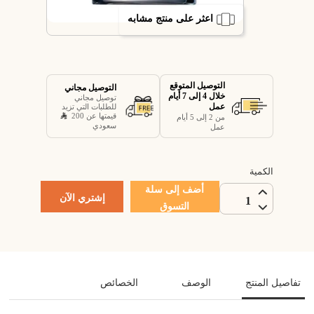
اعثر على منتج مشابه
التوصيل المتوقع
التوصيل مجاني
خلال 4 إلى 7 أيام
توصيل مجاني
عمل
للطلبات التي تزيد
قيمتها عن 200
من 2 إلى 5 أيام
سعودي
عمل
الكمية
أضف إلى سلة
إشتري الآن
1
التسوق
تفاصيل المنتج
الوصف
الخصائص