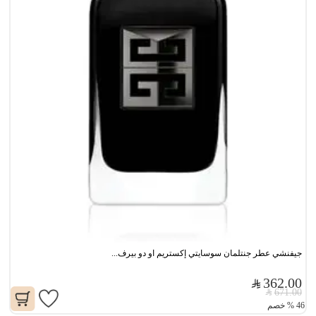
جيفنشي عطر جنتلمان سوسايتي إكستريم او دو بيرف...
362.00
671.00
46
%
خصم