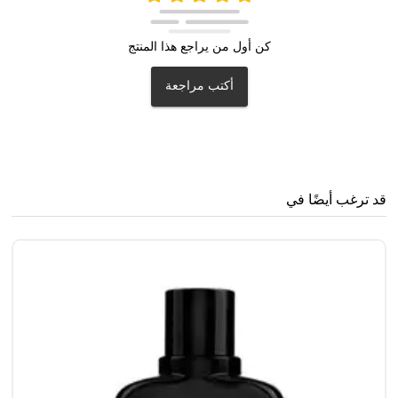
كن أول من يراجع هذا المنتج
أكتب مراجعة
قد ترغب أيضًا في
جي
0
0
38