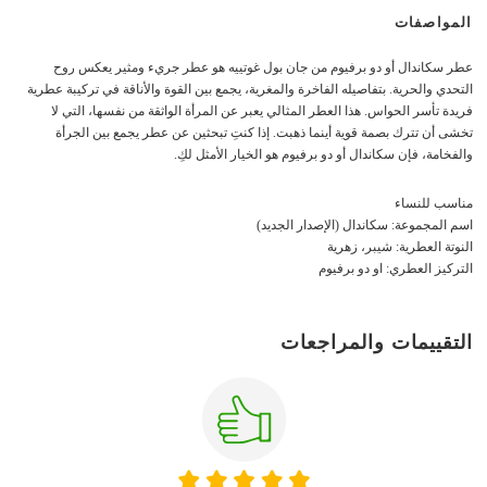
المواصفات
عطر سكاندال أو دو برفيوم من جان بول غوتييه هو عطر جريء ومثير يعكس روح
التحدي والحرية. بتفاصيله الفاخرة والمغرية، يجمع بين القوة والأناقة في تركيبة عطرية
فريدة تأسر الحواس. هذا العطر المثالي يعبر عن المرأة الواثقة من نفسها، التي لا
تخشى أن تترك بصمة قوية أينما ذهبت. إذا كنتِ تبحثين عن عطر يجمع بين الجرأة
والفخامة، فإن سكاندال أو دو برفيوم هو الخيار الأمثل لكِ.
مناسب للنساء
اسم المجموعة: سكاندال (الإصدار الجديد)
النوتة العطرية: شيبر، زهرية
التركيز العطري: او دو برفيوم
التقييمات والمراجعات