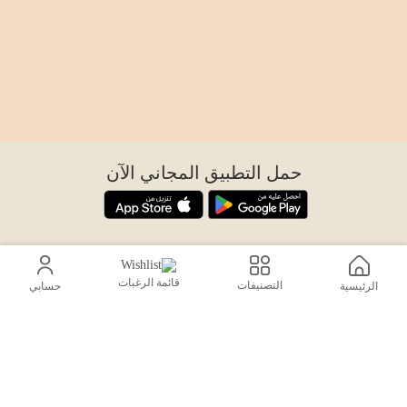
حمل التطبيق المجاني الآن
اتصل بنا
help@sensiksa.com
قائمة الرغبات
التصنيفات
الرئيسية
حسابي
+966 920009538
تابعنا