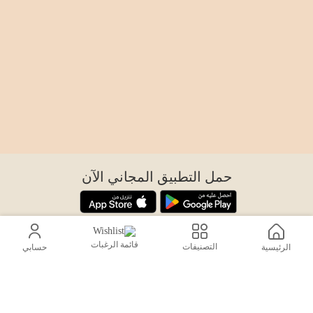
حمل التطبيق المجاني الآن
اتصل بنا
قائمة الرغبات
التصنيفات
الرئيسية
حسابي
help@sensiksa.com
+966 920009538
تابعنا