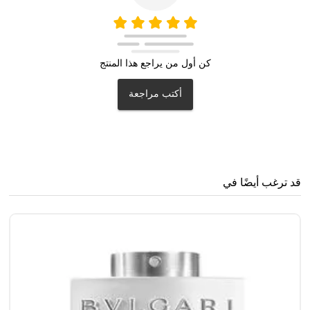
كن أول من يراجع هذا المنتج
أكتب مراجعة
قد ترغب أيضًا في
..
0