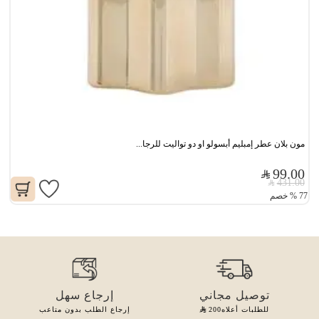
مون بلان عطر إمبليم أبسولو او دو تواليت للرجا...
99.00
431.00
77
%
خصم
توصيل مجاني
إرجاع سهل
للطلبات أعلاه
200
إرجاع الطلب بدون متاعب