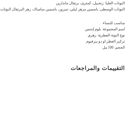
النوتات العليا: زنجبيل، كمثرى، برتقال ماندارين
النوتات الوسطى: ياسمين مزهر ليلي، تيبروز، ياسمين سامباك، زهر البرتقال النوتات
مناسب للنساء
اسم المجموعة: بلوم إنتنس
نوع النوتة العطرية: زهري
تركيز العطر:او دو بيرفيوم
الحجم: 100 مل
التقييمات والمراجعات